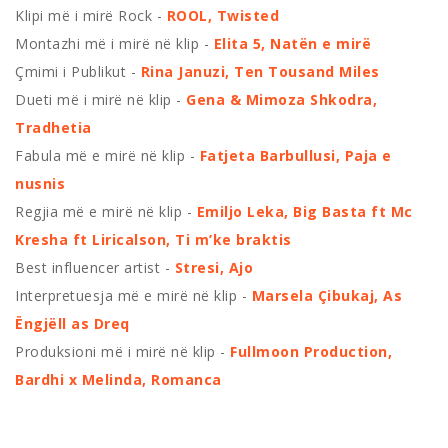
Klipi më i mirë Rock -
ROOL, Twisted
Montazhi më i mirë në klip -
Elita 5, Natën e mirë
Çmimi i Publikut -
Rina Januzi, Ten Tousand Miles
Dueti më i mirë në klip -
Gena & Mimoza Shkodra,
Tradhetia
Fabula më e mirë në klip -
Fatjeta Barbullusi, Paja e
nusnis
Regjia më e mirë në klip -
Emiljo Leka, Big Basta ft Mc
Kresha ft Liricalson, Ti m’ke braktis
Best influencer artist -
Stresi, Ajo
Interpretuesja më e mirë në klip -
Marsela Çibukaj, As
Ëngjëll as Dreq
Produksioni më i mirë në klip -
Fullmoon Production,
Bardhi x Melinda, Romanca