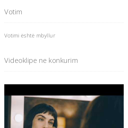
Votim
Votimi është mbyllur
Videoklipe ne konkurim