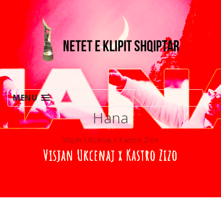
MENU
Hana
Visjan Ukcenaj x Kastro Ziso