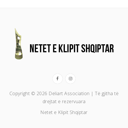
Copyright © 2026 Deliart Association | Të gjitha të
drejtat e rezervuara
Netet e Klipit Shqiptar