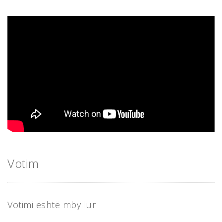
Votim
Votimi është mbyllur