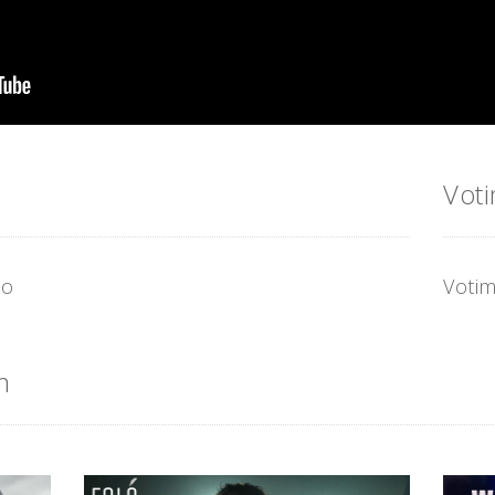
Vot
io
Votim
m