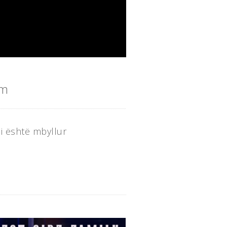
im
i është mbyllur