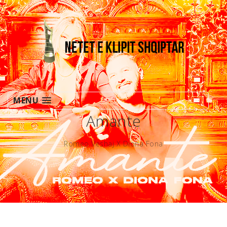
MENU
Amante
Romeo Veshaj X Diona Fona