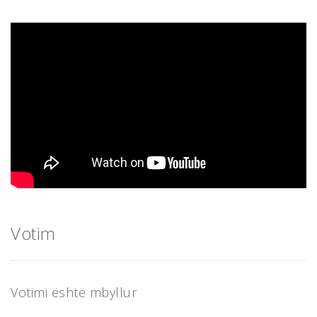
Votim
Votimi është mbyllur