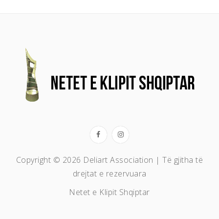
Copyright © 2026 Deliart Association | Të gjitha të
drejtat e rezervuara
Netet e Klipit Shqiptar