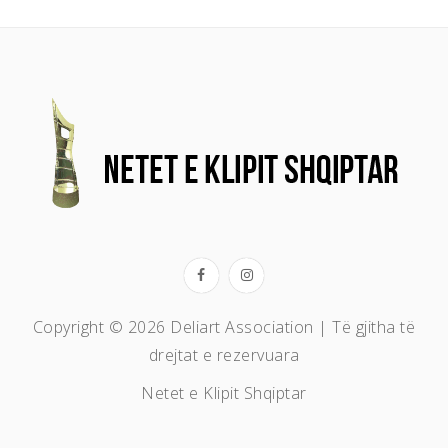
Copyright © 2026 Deliart Association | Të gjitha të
drejtat e rezervuara
Netet e Klipit Shqiptar