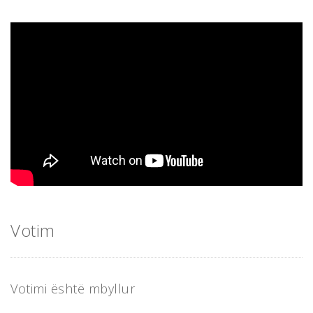
Votim
Votimi është mbyllur