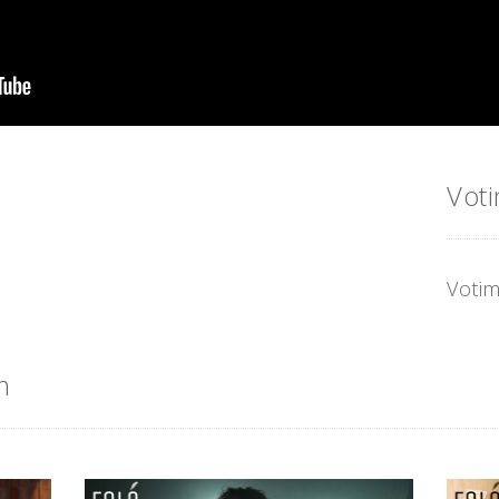
Vot
Votim
m