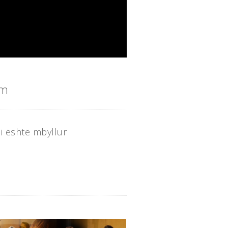
im
i është mbyllur