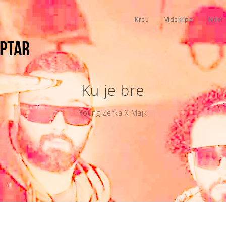
Kreu
Videklipe
Ndër 
Ku je bre
Young Zerka X Majk