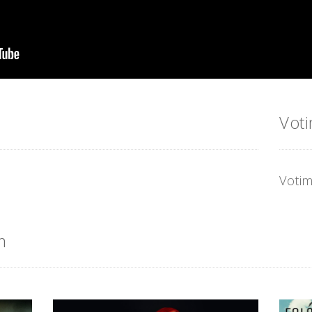
Vot
Votim
m