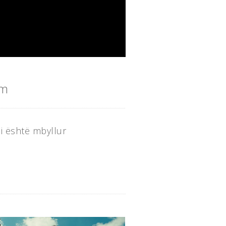
im
i është mbyllur