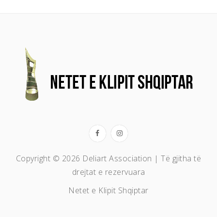
Copyright © 2026 Deliart Association | Të gjitha të
drejtat e rezervuara
Netet e Klipit Shqiptar