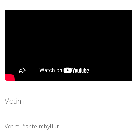
Votim
Votimi është mbyllur