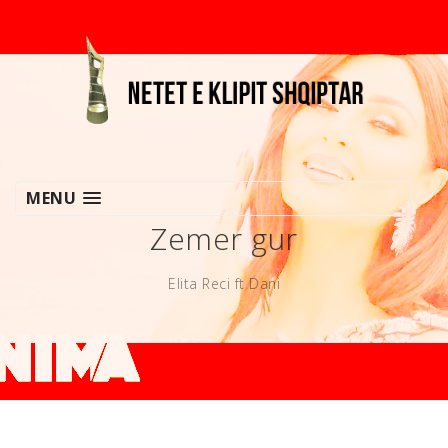
MENU
Zemer gur
Elita Reci ft Dani