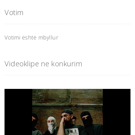
Votim
Votimi është mbyllur
Videoklipe ne konkurim